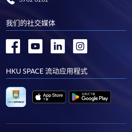
我们的社交媒体
转
转
转
转
到
到
到
到
facebook
youtube
linkedin
instag
HKU SPACE 流动应用程式