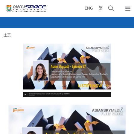
Skip
打
ENG
繁
to
弹
main
开
出
Main
content
搜
主
content
菜
寻
start
单
主页
介
面