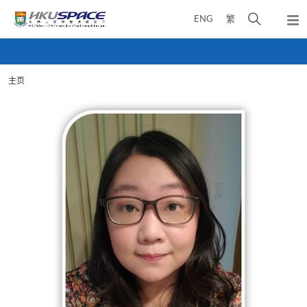
Skip
打
ENG
繁
to
弹
main
开
出
Main
content
搜
主
content
菜
寻
start
单
主页
介
面