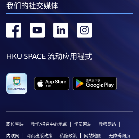
我们的社交媒体
转
转
转
转
到
到
到
到
facebook
youtube
linkedin
instag
HKU SPACE 流动应用程式
职位空缺
教学/报名中心地点
学员网站
教师网站
内联网
网页出版政策
私隐政策
网站地图
无障碍网页