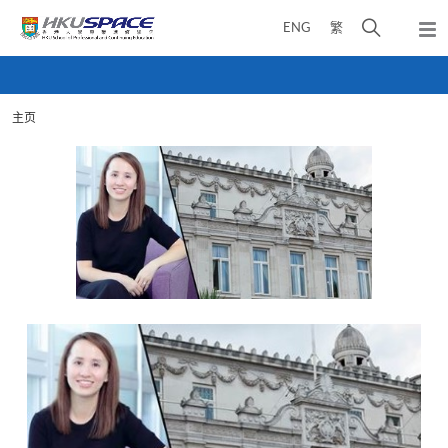
Skip
打
ENG
繁
to
弹
main
开
出
Main
content
搜
主
content
菜
寻
start
单
主页
介
面