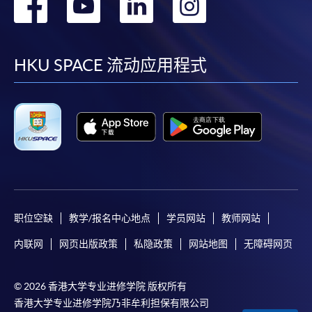
转
转
转
转
Mastercard缴付有关课程的报名费或学费。除上述支
到
到
到
到
付方式之外，如就读学历颁授课程设有网上服务，学
员亦可以微信支付（Online WeChat Pay）、支付宝
facebook
youtube
linkedin
instag
HKU SPACE 流动应用程式
（Online Alipay）或转数快（FPS）缴付学费，详情请
参阅
报名办法 -
网上报名服务
。
注意事项:
如报读课程将在五个工作天内开课，为免邮递延误报
名程序，建议申请人亲身到学院报名中心报名，并避
免使用支票付款。
职位空缺
教学/报名中心地点
学员网站
教师网站
除由学院裁定的特殊情况（例如课程因报名人数不足
内联网
网页出版政策
私隐政策
网站地图
无障碍网页
而取消）之外，一切已缴费用概不退还。如获学院批
准退还款项，以现金、易办事、微信支付、支付宝、
© 2026 香港大学专业进修学院 版权所有
支票或缴费灵（只限网上付款）方式缴交之款项，将
香港大学专业进修学院乃非牟利担保有限公司
以支票退款；以信用卡缴交之款项，退款将直接退还