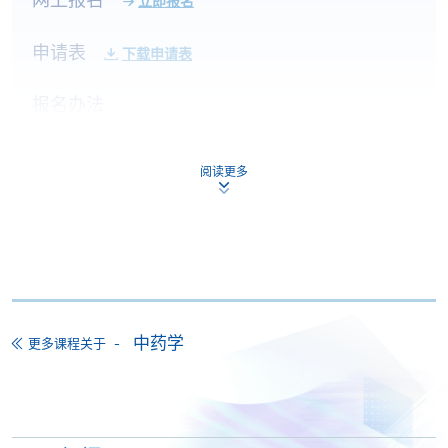
立即报名
申请表
下载申请表
报名办法
付款方法
1. 现金、「易办事」（EPS）、微信支付
(WeChat Pay) 或支付宝(Alipay)
阅读更多
申请人可亲临学院任何一所报名中心，以现金、「易
办事」、微信支付（WeChat Pay）或支付宝
（Alipay） 缴付学费。
2. 支票或银行本票
如以划线支票或银行本票缴付，抬头请注明「香港大
中药学
更多课程关于
学专业进修学院」。支票背面请写上课程名称及申请
人姓名。 阁下可：
亲临学院各报名中心递交划线支票、报名表格及有关