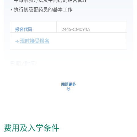
执行初级配药员的基本工作
报名代码
2445-CM094A
现时接受报名
日期 / 时间
逢周日，1至2節課，上午 10 時至下午 1 時及 / 或下
午 2 時 30 分至 5 時 30 分
阅读更多
修业期
1年
地点
费用及入学条件
本院教学中心