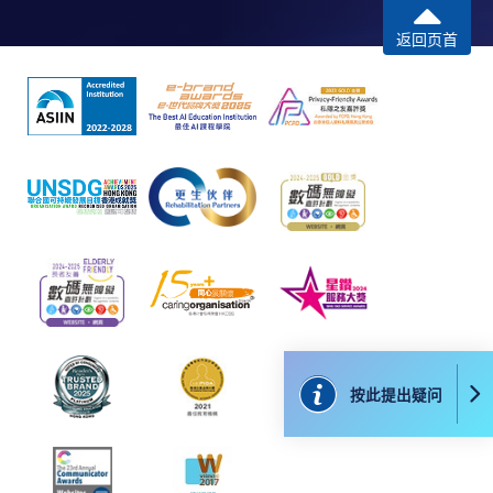
到支付款项时使用的信用卡户口。
返回页首
除本学院网页所列明的学费外，个别课程或有其他额
外收费，详情请联络有关学科职员。
学费及学额不得转让他人。一经取录，学员不得转读
其他课程，惟学院对特殊情况，可酌情处理。转读申
请一经批准，学员须缴付港币120元手续费。
学院对邮递失误而遗失的支票或本票、付款收据或个
人资料，概不负责。
若学员有意申请付款证明书，请把填妥之申请表、贴
上足够邮资的回邮信封、连同划线支票交回本学院。
每张收据申请费用为港币30 元。支票抬头注明「香
港大学专业进修学院」。
按此提出疑问