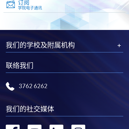
订阅
证明文件；
学院电子通讯
或可将上述文件一并寄交各报名中心，信封上请注明
「报读课程」，惟学院对邮递失误而遗失的支票及个
人资料概不负责。
我们的学校及附属机构
3. VISA / Mastercard
申请人可亲临学院任何一所报名中心，以 VISA 或
Mastercard（包括「香港大学专业进修学院
联络我们
Mastercard卡」）缴付学费。香港大学专业进修学院
Mastercard卡持有人，如报读课程满港币2,000元，可
享有十个月免息分期付款优惠，惟课程申请人必须为
3762 6262
信用卡持有人。详情请向学院报名中心职员查询。
4. 网上缴费服务
我们的社交媒体
大部份公开招生的课程（以先到先得形式报名）及个
别学历颁授课程提供网上报名/注册服务，申请人可在
网上使用「缴费灵」（不适用於手机）、VISA或