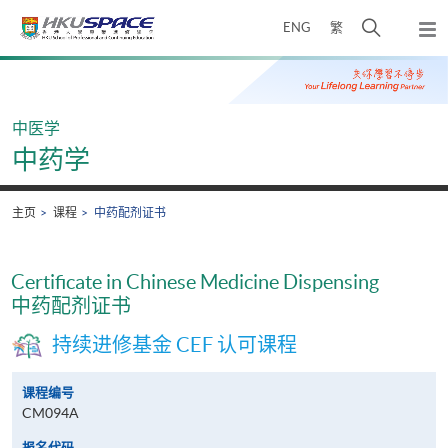
Skip
打
ENG
繁
to
弹
main
开
出
Main
content
搜
主
content
菜
寻
start
单
介
中医学
面
中药学
主页
课程
中药配剂证书
Certificate in Chinese Medicine Dispensing
中药配剂证书
持续进修基金 CEF 认可课程
课程编号
CM094A
报名代码