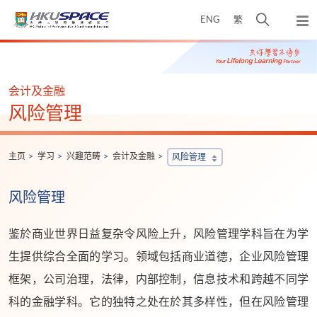
Skip
打
ENG
繁
to
弹
main
开
出
Main
content
搜
主
content
菜
寻
start
单
介
会计及金融
面
风险管理
主页
学习
兴趣范畴
会计及金融
风险管理
风险管理
鉴於商业世界日益复杂令风险上升，风险管理学科旨在为学
生提供综合全面的学习。领域包括商业道德，企业风险管理
框架，公司治理，法律，内部控制，信息技术和跨越不同学
科的金融学科。它的独特之处在於其多样性，但在风险管理