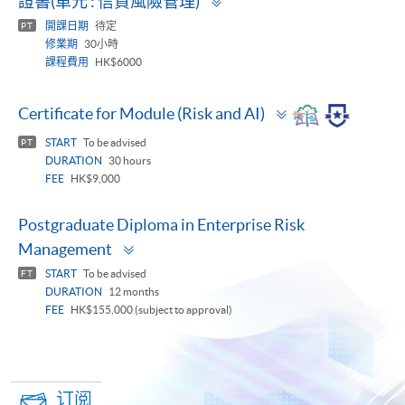
證書(單元 : 信貸風險管理)
panel
開課日期
待定
PT
修業期
30小時
課程費用
HK$6000
Toggle
Certificate for Module (Risk and AI)
panel
START
To be advised
PT
DURATION
30 hours
FEE
HK$9,000
Postgraduate Diploma in Enterprise Risk
Toggle
Management
panel
START
To be advised
FT
DURATION
12 months
FEE
HK$155,000 (subject to approval)
订阅