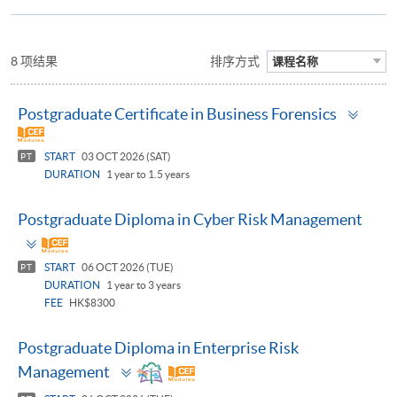
8 项结果
排序方式
课程名称
Togg
Postgraduate Certificate in Business Forensics
pane
START
03 OCT 2026 (SAT)
PT
DURATION
1 year to 1.5 years
Postgraduate Diploma in Cyber Risk Management
Toggle
panel
START
06 OCT 2026 (TUE)
PT
DURATION
1 year to 3 years
FEE
HK$8300
Postgraduate Diploma in Enterprise Risk
Toggle
Management
panel