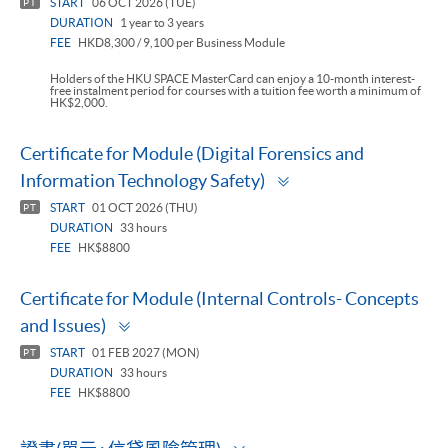
START
06 OCT 2026 (TUE)
PT
DURATION
1 year to 3 years
FEE
HKD8,300 / 9,100 per Business Module
Holders of the HKU SPACE MasterCard can enjoy a 10-month interest-
free instalment period for courses with a tuition fee worth a minimum of
HK$2,000.
Certificate for Module (Digital Forensics and
Toggle
Information Technology Safety)
panel
START
01 OCT 2026 (THU)
PT
DURATION
33 hours
FEE
HK$8800
Certificate for Module (Internal Controls- Concepts
Toggle
and Issues)
panel
START
01 FEB 2027 (MON)
PT
DURATION
33 hours
FEE
HK$8800
Toggle