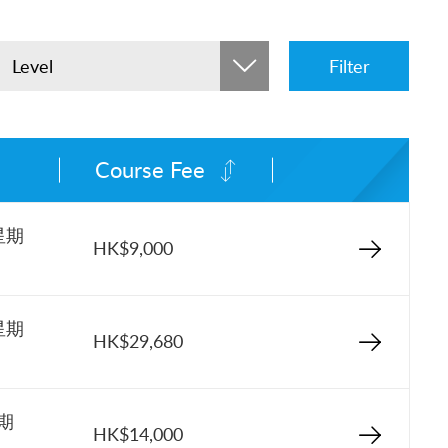
Level
Filter
Course Fee
星期
HK$9,000
星期
HK$29,680
星期
HK$14,000