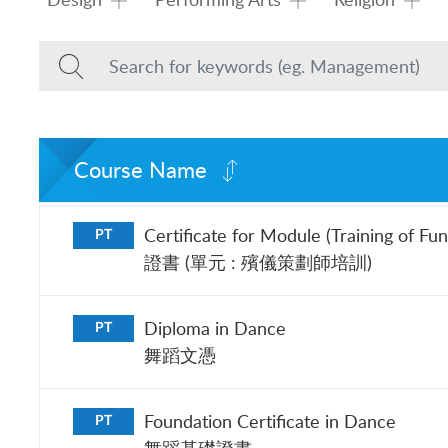
Course Name
Certificate for Module (Training of Fu
PT
證書 (單元 : 殯儀策劃師培訓)
Diploma in Dance
PT
舞蹈文憑
Foundation Certificate in Dance
PT