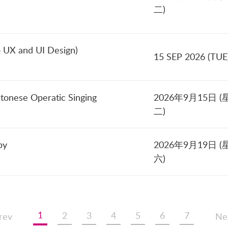
二)
to UX and UI Design)
15 SEP 2026 (TUE
tonese Operatic Singing
2026年9月15日 (
二)
py
2026年9月19日 (
六)
1
2
3
4
5
6
7
rev
Ne