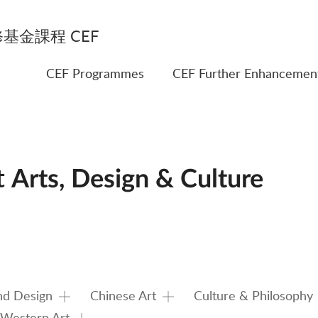
基金課程 CEF
CEF Programmes
CEF Further Enhancemen
t
Arts, Design & Culture
and Design
Chinese Art
Culture & Philosophy
Western Art