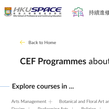
持續進修
Back to Home
abou
CEF Programmes
Explore courses in ...
Arts Management
Botanical and Floral Art 
Design
Performing Arts
Religion