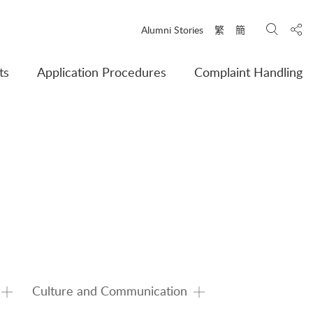
Search
Shar
Alumni Stories
繁
簡
ts
Application Procedures
Complaint Handling
Culture and Communication