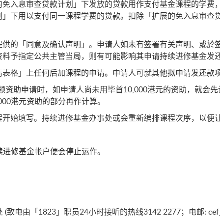
的免入息审查贷款计划」下发放的贷款用作支付基金课程的学费
划」下用以支付同一课程学费的贷款。扣除「扩展的免入息审查
提供的「同意及确认声明」。申请人如未有签署有关声明、或於
资料予指定公共主管当局，则有可能影响其申请持续进修基金发
请表格」上任何后加课程的申请。申请人可就其他拟申请发还款
申领资助申请时，如申请人尚未用毕首10,000港元的资助，就
000港元资助的部分再作计算。
程开始填写。持续进修基金办事处或会重新编排课程次序，以便
。
持续进修基金帐户便会停止运作。
电由「1823」职员24小时接听的热线3142 2277；电邮:
cef