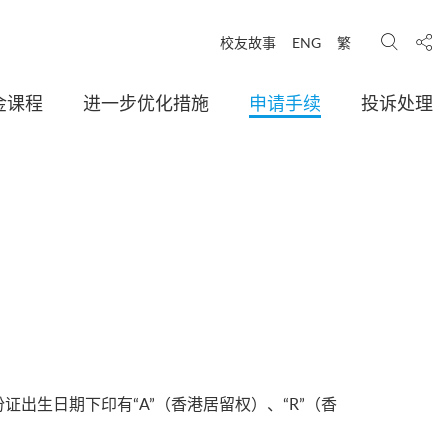
搜寻
分享
校友故事
ENG
繁
金课程
进一步优化措施
申请手续
投诉处理
出生日期下印有“A”（香港居留权）、“R”（香