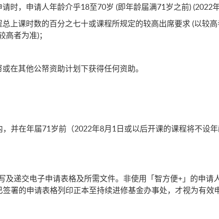
，申请人年龄介乎18至70岁 (即年龄届满71岁之前) (2022
总上课时数的百分之七十或课程所规定的较高出席要求 (以较高
较高者为准)；
或在其他公帑资助计划下获得任何资助。​​
并在年届71岁前（2022年8月1日或以后开课的课程将不设年龄
写及递交电子申请表格及所需文件。非使用「智方便+」的申请
已签署的申请表格列印正本至持续进修基金办事处，才视为有效