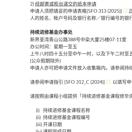
2)
经邮寄或柜台递交的纸本申请
申请人须把填妥的申请表格
[SFO 313 (2025)]
人的姓名、帐户号码及银行名称／银行编号的银行
持续进修基金办事处
新界荃湾青山公路388号中染大厦25楼07-11室
办公时间：星期一至五
上午八时四十五分至中午一时，以及下午二时至
(公众假期除外)
申请人亦可把申请文件放入收集箱内。请参阅
持
请参阅申请指引
[SFO 312_C (2024)]
以填写申
请按照由课程小组提供「持续进修基金课程修毕资
(i) 持续进修基金课程名称
(ii) 持续进修基金课程编号
(iii) 开课日期
(iv) 课程完成日期