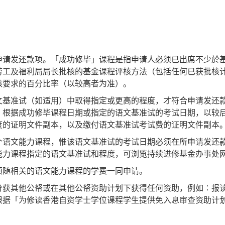
申请发还款项。「成功修毕」课程是指申请人必须已出席不少於
劳工及福利局局长批核的基金课程评核方法（包括任何已获批核
核要求的百分比率（以较高者为准）。
文基准试（如适用）中取得指定或更高的程度，才符合申请发还
：根据成功修毕课程日期或指定的语文基准试的考试日期，以较
度的证明文件副本，以及缴付语文基准试考试费的证明文件副本
个语文能力课程，惟该语文基准试的考试日期必须在所申请发还
能力课程指定的语文基准试和程度，可浏览持续进修基金办事处
须随相关的语文能力课程的学费一同申请。
分获其他公帑或在其他公帑资助计划下获得任何资助，例如∶报
根据「为修读香港自资学士学位课程学生提供免入息审查资助计