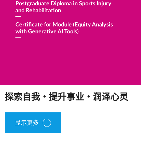
Postgraduate Diploma in Sports Injury
and Rehabilitation
Certifi
Skills)
Certificate for Module (Equity Analysis
with Generative AI Tools)
Certifi
Progra
探索自我・提升事业・润泽心灵
显示更多