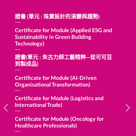
證書 (單元 : 珠寶設計的演變與趨勢)
Certifi
Finance
Certificate for Module (Applied ESG and
Sustainability in Green Building
Certifi
)
Technology)
Sustaina
 of
證書(單元 : 朱古力師工藝精粹—從可可豆
Certifi
ss)
到製成品)
Economi
 to
Certificate for Module (AI-Driven
Certific
)
Organisational Transformation)
and ESG
Certificate for Module (Logistics and
Certifi
International Trade)
Study i
Member 
Certificate for Module (Oncology for
Healthcare Professionals)
证书(单
能应用)