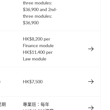
three modules:
$36,900 and 2nd-
three modules:
$36,900
HK$8,200 per
Finance module
HK$11,400 per
Law module
)
HK$7,500
星期
專業班：每年