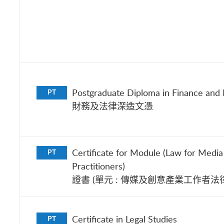
Postgraduate Diploma in Finance and
PT
財務及法律深造文憑
Certificate for Module (Law for Media
PT
Practitioners)
證書 (單元 : 傳媒及創意產業工作者法
Certificate in Legal Studies
PT