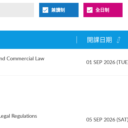
兼讀制
全日制
開課日期
and Commercial Law
01 SEP 2026 (TUE
egal Regulations
05 SEP 2026 (SAT