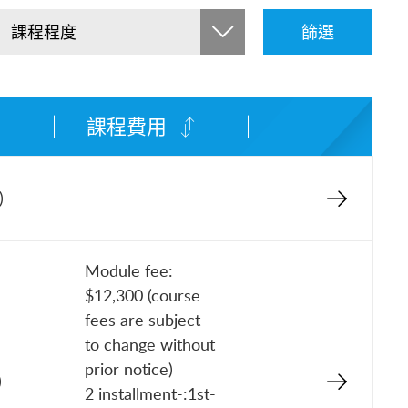
課程程度
篩選
課程費用
)
Module fee:
$12,300 (course
fees are subject
to change without
prior notice)
)
2 installment-:1st-