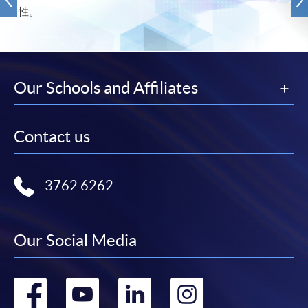
性。
Our Schools and Affiliates
Contact us
3762 6262
Our Social Media
Go
Go
Go
Go