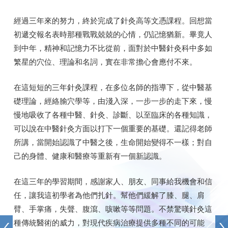
經過三年來的努力，終於完成了針灸高等文憑課程。回想當
初遞交報名表時那種戰戰兢兢的心情，仍記憶猶新。畢竟人
到中年，精神和記憶力不比從前，面對於中醫針灸科中多如
繁星的穴位、理論和名詞，實在非常擔心會應付不來。
在這短短的三年針灸課程，在多位名師的指導下，從中醫基
礎理論，經絡腧穴學等，由淺入深，一步一步的走下來，慢
慢地吸收了各種中醫、針灸、診斷、以至臨床的各種知識，
可以說在中醫針灸方面以打下一個重要的基礎。還記得老師
所講，當開始認識了中醫之後，生命開始變得不一樣；對自
己的身體、健康和醫療等重新有一個新認識。
在這三年的學習期間，感謝家人、朋友、同事給我機會和信
任，讓我這初學者為他們扎針。幫他們緩解了膝、腿、肩
臂、手掌痛，失聲、腹瀉、咳嗽等等問題。不禁驚嘆針灸這
種傳統醫術的威力，對現代疾病治療提供多種不同的可能