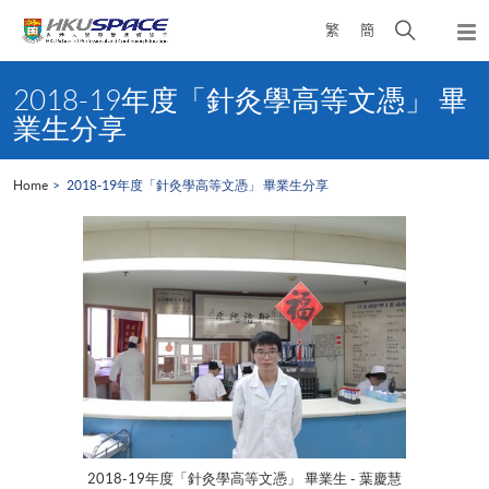
Skip
Open
繁
簡
to
Togg
main
search
navi
Main
content
panel
content
2018-19年度「針灸學高等文憑」 畢
start
業生分享
Home
2018-19年度「針灸學高等文憑」 畢業生分享
2018-19年度「針灸學高等文憑」 畢業生 - 葉慶慧