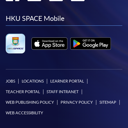
to
to
to
to
facebook
youtube
linkedin
instag
HKU SPACE Mobile
JOBS
LOCATIONS
LEARNER PORTAL
TEACHER PORTAL
STAFF INTRANET
WEB PUBLISHING POLICY
PRIVACY POLICY
SITEMAP
WEB ACCESSIBILITY