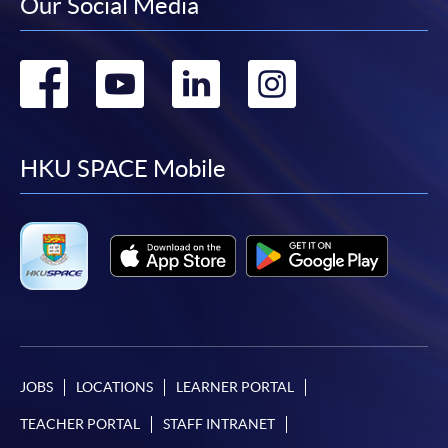
Our Social Media
Go
Go
Go
Go
to
to
to
to
facebook
youtube
linkedin
instag
HKU SPACE Mobile
JOBS
LOCATIONS
LEARNER PORTAL
TEACHER PORTAL
STAFF INTRANET