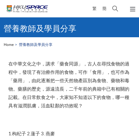
Skip
Open
繁
簡
to
Togg
main
search
navi
Main
content
panel
content
營養教師及學員分享
start
Home
營養教師及學員分享
在中華文化之中，講求「藥食同源」，古人在尋找食物的過
程中，發現了有治療作用的食物，可作「食用」，也可作為
「藥用」，由此逐漸把一些天然物產區別為食物、藥物和毒
物。藥膳的歷史，源遠流長，二千年前的典籍中已有相關的
記載。在日常飲食之中，大家知不知道以下的食物，哪一種
具有滋潤肌膚，活血駐顏的功效呢？
1.枸杞子 2.蓮子 3. 燕麥