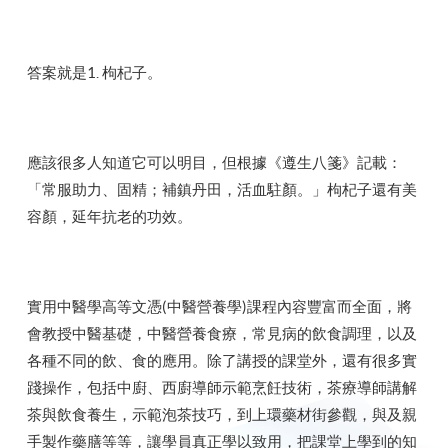
答案就是1. 枸杞子。
應該很多人知道它可以明目，但根據《遵生八箋》記載：
「常服助力、固精；補鎮丹田，活血駐顏。」枸杞子還有美
容顏，延年抗老的功效。
實用中醫學高等文憑(中醫營養學)課程內容豐富而全面，將
會教授中醫基礎，中醫營養食療，常見病的飲食調理，以及
各種不同的飲、食的應用。除了講授的課堂外，還有很多實
踐操作，包括中廚、西廚導師示範烹飪技術，茶療導師講解
茶與飲食養生，示範泡茶技巧，到上環藥材街參觀，與及親
手製作藥膳等等，讓學員真正學以致用，把課堂上學到的知