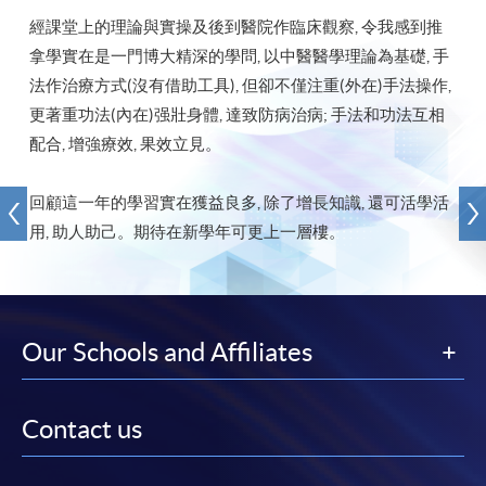
經課堂上的理論與實操及後到醫院作臨床觀察, 令我感到推
拿學實在是一門博大精深的學問, 以中醫醫學理論為基礎, 手
法作治療方式(沒有借助工具), 但卻不僅注重(外在)手法操作,
更著重功法(內在)强壯身體, 達致防病治病; 手法和功法互相
配合, 增強療效, 果效立見。
回顧這一年的學習實在獲益良多, 除了增長知識, 還可活學活
用, 助人助己。期待在新學年可更上一層樓。
Our Schools and Affiliates
Contact us