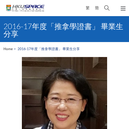
Skip
Open
繁
簡
to
Togg
main
search
navi
Main
content
panel
content
2016-17年度「推拿學證書」 畢業生
start
分享
Home
2016-17年度「推拿學證書」 畢業生分享