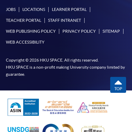
JOBS
LOCATIONS
LEARNER PORTAL
TEACHER PORTAL
STAFF INTRANET
WEB PUBLISHING POLICY
PRIVACY POLICY
SITEMAP
WEB ACCESSIBILITY
Copyright © 2026 HKU SPACE. All rights reserved.
HKU SPACE is a non-profit making University company limited by
guarantee.
TOP