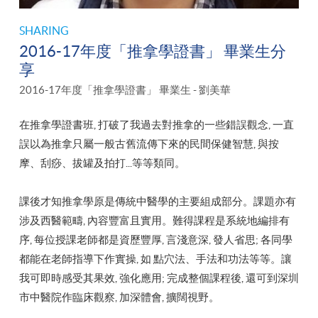
SHARING
2016-17年度「推拿學證書」 畢業生分
享
2016-17年度「推拿學證書」 畢業生 - 劉美華
在推拿學證書班, 打破了我過去對推拿的一些錯誤觀念, 一直
誤以為推拿只屬一般古舊流傳下來的民間保健智慧, 與按
摩、刮痧、拔罐及拍打...等等類同。
課後才知推拿學原是傳統中醫學的主要組成部分。課題亦有
涉及西醫範疇, 內容豐富且實用。難得課程是系統地編排有
序, 每位授課老師都是資歷豐厚, 言淺意深, 發人省思; 各同學
都能在老師指導下作實操, 如 點穴法、手法和功法等等。讓
我可即時感受其果效, 強化應用; 完成整個課程後, 還可到深圳
市中醫院作臨床觀察, 加深體會, 擴闊視野。