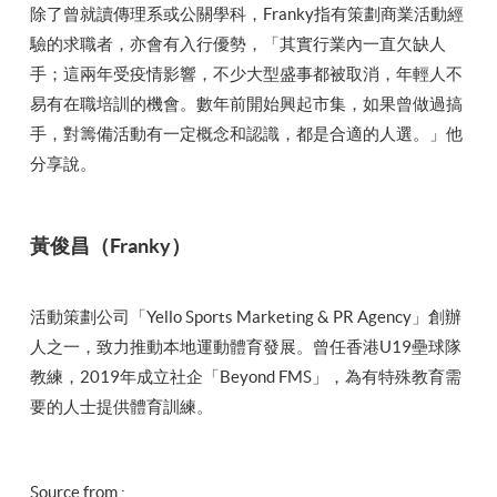
除了曾就讀傳理系或公關學科，Franky指有策劃商業活動經
驗的求職者，亦會有入行優勢，「其實行業內一直欠缺人
手；這兩年受疫情影響，不少大型盛事都被取消，年輕人不
易有在職培訓的機會。數年前開始興起市集，如果曾做過搞
手，對籌備活動有一定概念和認識，都是合適的人選。」他
分享說。
黃俊昌（Franky）
活動策劃公司「Yello Sports Marketing & PR Agency」創辦
人之一，致力推動本地運動體育發展。曾任香港U19壘球隊
教練，2019年成立社企「Beyond FMS」，為有特殊教育需
要的人士提供體育訓練。
Source from :