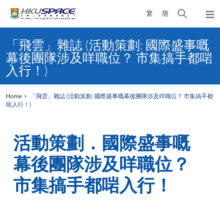
Skip
Open
繁
簡
to
Togg
main
search
navi
Main
content
panel
content
「飛雲」雜誌 (活動策劃: 國際盛事嘅
start
幕後團隊涉及咩職位？ 市集搞手都啱
入行！)
Home
「飛雲」雜誌 (活動策劃: 國際盛事嘅幕後團隊涉及咩職位？ 市集搞手都
啱入行！)
活動策劃．國際盛事嘅
幕後團隊涉及咩職位？
市集搞手都啱入行！