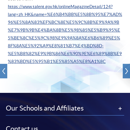
https://www.talent.gov.hk/onlineMagazineDetail/124?
lang=zh_HK&name=%E6%B4%BB%E5%8B%95%E7%AD%
96%E5%8A%83%EF%BC%8E%E5%9C%8B%E9%9A%9B
%E7%9B%9B%E4%BA%8B%E5%98%85%E5%B9%95%E
5%BE%8C%E5%9C%98%E9%9A%8A%E6%B6%89%E5%
8F%8A%E5%92%A9%E8%81%B7%E4%BD%8D-
%E5%B8%82%E9%9B%86%E6%90%9E%E6%89%8B%E9
%83%BD%E5%95%B1%E5%85%A5%E8%A1%8C
Our Schools and Affiliates
Contact us