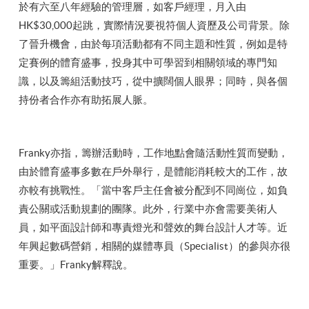
於有六至八年經驗的管理層，如客戶經理，月入由
HK$30,000起跳，實際情況要視符個人資歷及公司背景。除
了晉升機會，由於每項活動都有不同主題和性質，例如是特
定賽例的體育盛事，投身其中可學習到相關領域的專門知
識，以及籌組活動技巧，從中擴闊個人眼界；同時，與各個
持份者合作亦有助拓展人脈。
Franky亦指，籌辦活動時，工作地點會隨活動性質而變動，
由於體育盛事多數在戶外舉行，是體能消耗較大的工作，故
亦較有挑戰性。「當中客戶主任會被分配到不同崗位，如負
責公關或活動規劃的團隊。此外，行業中亦會需要美術人
員，如平面設計師和專責燈光和聲效的舞台設計人才等。近
年興起數碼營銷，相關的媒體專員（Specialist）的參與亦很
重要。」Franky解釋說。