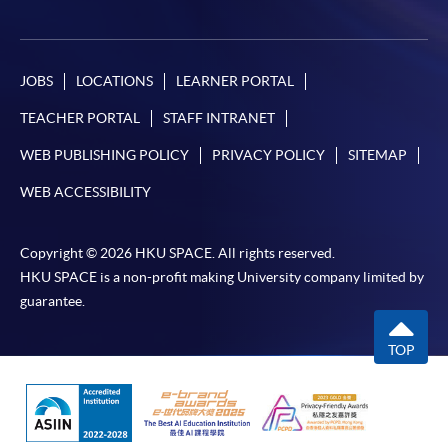
JOBS
LOCATIONS
LEARNER PORTAL
TEACHER PORTAL
STAFF INTRANET
WEB PUBLISHING POLICY
PRIVACY POLICY
SITEMAP
WEB ACCESSIBILITY
Copyright © 2026 HKU SPACE. All rights reserved.
HKU SPACE is a non-profit making University company limited by
guarantee.
TOP