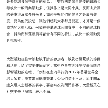
是要協調各個持份者的意見，「雖然國際盛事需要的贊助金
額或比一般商業活動多，但操作上是大同小異。反而由於國
際盛事涉及眾多持份者，如何平衡他們的聲音才是最有難
度。要為他們設想，讓他們感到大家都是雙贏，才算是一個
成功的大型活動。例如在香港網球公開賽中，不同的網球協
會、贊助商和運動員等都會有不同的看法，故比一般活動更
具挑戰性。」
大型活動往往牽涉數以千計的參加者，以及密鑼緊鼓的節目
和活動，除了需要兼顧多方，當中亦會有各種突發事情隨時
影響活動的進程，「例如在室內舉行的2017年香港世界桌
球大師賽，決賽當日颱風襲港，令我們措手不及。原本開放
讓入場人士觀賽的賽事，要臨時改為閉門作賽，大量觀眾在
社交平臺『派嬲』表示不滿。」