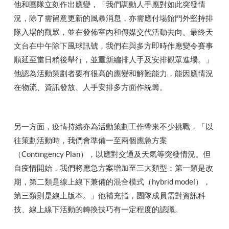
他和團隊立刻作出應變，「我們調動人手應對如此突發情
況，除了需留意更新的風暴消息，亦需應付場館門外堅持排
隊入場的觀眾，並在發佈室內和傳媒交代活動去向。最終天
文台在中午除下風球訊號，我們在與多方即時作應變令賽事
順延至當日稍後舉行，並重新編排人手及安排觀眾進場。」
他認為活動策劃者要有很高的應變和解難能力，能因應情況
在物流、資訊發放、人手安排多方面作統籌。
另一方面，疫情持續亦為活動策劃工作帶來不少挑戰，「以
往策劃活動時，我們會準備一至兩個應急方案
（Contingency Plan），以應對交通及天氣等突發情況。但
自疫情開始，我們將應急方案增加至三大類型：第一類是改
期，第二類是線上線下兼備的混合模式（hybrid model），
第三類則是線上版本。」他補充指，團隊成員需對資訊科
技、線上線下活動的轉換技巧有一定程度的認識。