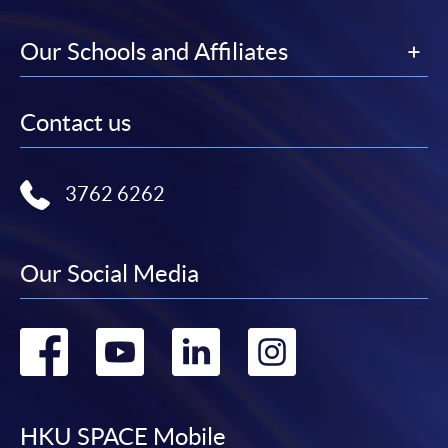
Our Schools and Affiliates
Contact us
3762 6262
Our Social Media
Go
Go
Go
Go
to
to
to
to
facebook
youtube
linkedin
instag
HKU SPACE Mobile