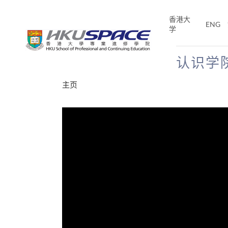
Skip
to
香港大
ENG
main
学
content
认识学
Main
主页
content
start
分享