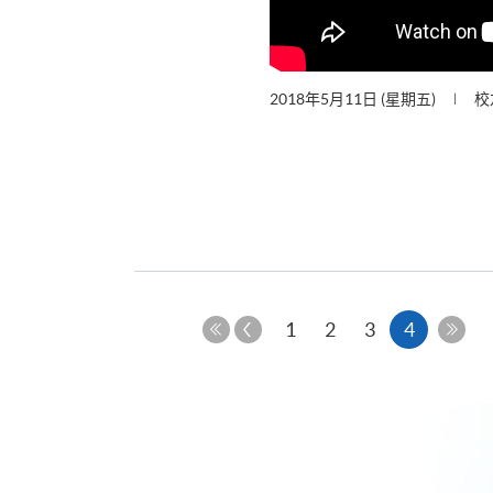
2018年5月11日 (星期五)
校
上
本
1
2
3
4
一
第
最
页
页
一
后
页
一
页