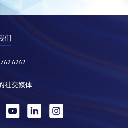
我们
3762 6262
的社交媒体
转
转
转
转
到
到
到
到