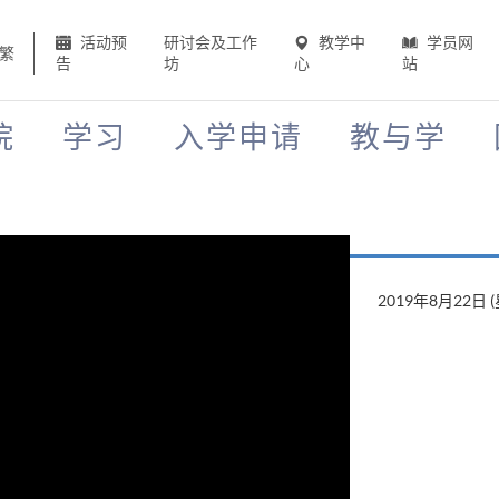
活动预
研讨会及工作
教学中
学员网
繁
告
坊
心
站
院
学习
入学申请
教与学
2019年8月22日 