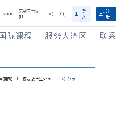
恶劣天气安
登
注
分
打
SOUL
排
册
入
享
开
至
搜
寻
国际课程
服务大湾区
联系
介
面
(星期四)
校友及学生分享
分享