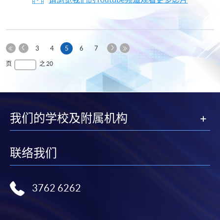
上
下
本
3
4
5
6
7
一
一
第
页
最
页
之 20
页
页
一
后
页
一
页
我们的学校及附属机构
联络我们
3762 6262