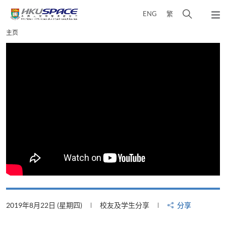
Skip
打
ENG
繁
to
弹
main
开
出
Main
主页
content
搜
主
content
菜
寻
start
单
介
面
2019年8月22日 (星期四)
校友及学生分享
分享
2