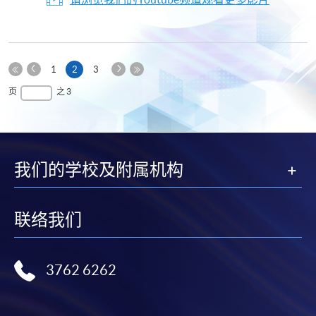
上
下
本
1
2
3
一
一
第
页
最
页
之 3
页
页
一
后
页
一
页
我们的学校及附属机构
联络我们
3762 6262