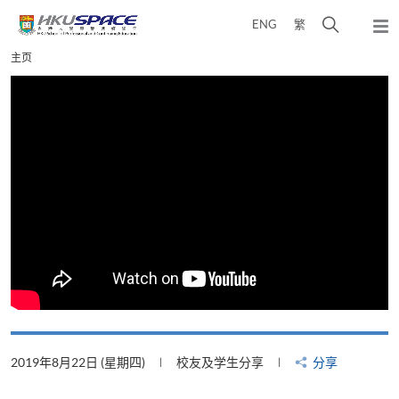
Skip
打
ENG
繁
to
弹
main
开
出
Main
主页
content
搜
主
content
菜
寻
start
单
介
面
2019年8月22日 (星期四)
校友及学生分享
分享
2