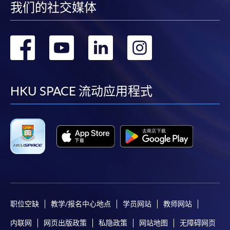
我们的社交媒体
转
转
转
转
到
到
到
到
facebook
youtube
linkedin
instag
HKU SPACE 流动应用程式
职位空缺
教学/报名中心地点
学员网站
教师网站
内联网
网页出版政策
私隐政策
网站地图
无障碍网页