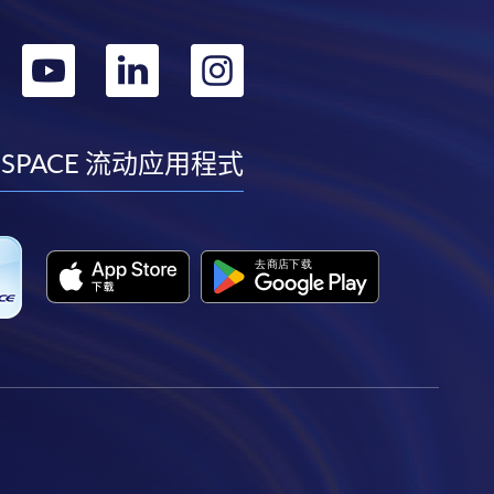
转
转
转
转
到
到
到
到
facebook
youtube
linkedin
instagram
 SPACE 流动应用程式