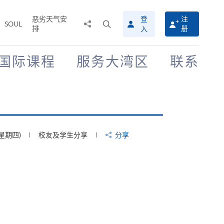
恶劣天气安
登
注
分
打
SOUL
排
册
入
享
开
至
搜
寻
国际课程
服务大湾区
联系
介
面
(星期四)
校友及学生分享
分享