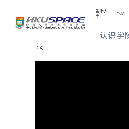
Skip
to
香港大
ENG
main
学
content
认识学
Main
主页
content
start
分享