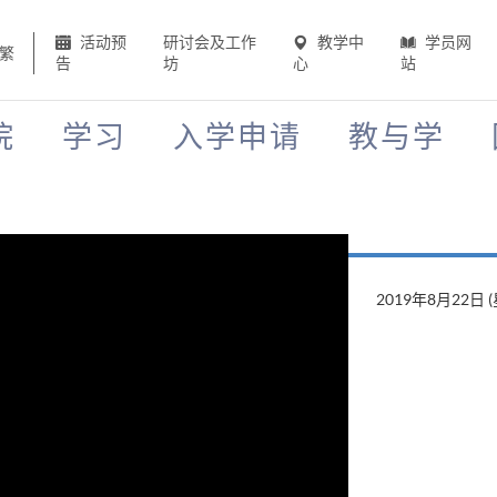
活动预
研讨会及工作
教学中
学员网
繁
告
坊
心
站
院
学习
入学申请
教与学
2019年8月22日 