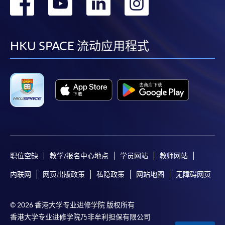
转
转
转
转
到
到
到
到
facebook
youtube
linkedin
instag
HKU SPACE 流动应用程式
职位空缺
教学/报名中心地点
学员网站
教师网站
内联网
网页出版政策
私隐政策
网站地图
无障碍网页
© 2026 香港大学专业进修学院 版权所有
香港大学专业进修学院乃非牟利担保有限公司