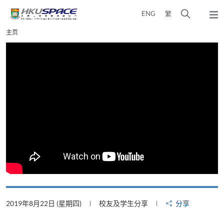
Skip
打
ENG
繁
to
弹
main
开
出
Main
主页
content
搜
主
content
菜
寻
start
单
介
面
2019年8月22日 (星期四)
校友及学生分享
分享
2