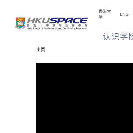
Skip
to
香港大
ENG
main
学
content
认识学
Main
主页
content
start
分享