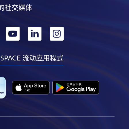
的社交媒体
转
转
转
转
到
到
到
到
facebook
youtube
linkedin
instagram
 SPACE 流动应用程式