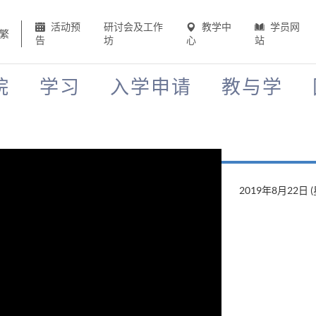
活动预
研讨会及工作
教学中
学员网
繁
告
坊
心
站
院
学习
入学申请
教与学
2019年8月22日 