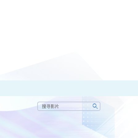
搜
寻
搜
影
寻
片