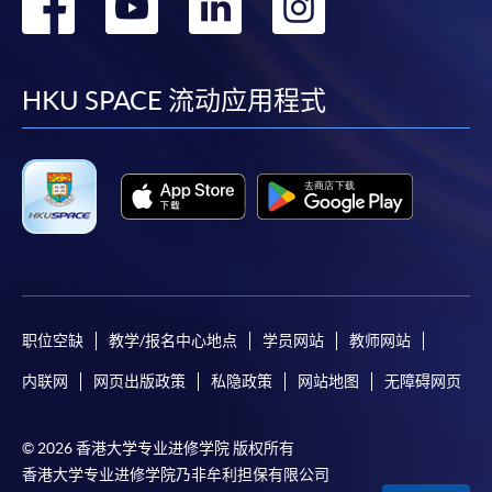
转
转
转
转
到
到
到
到
facebook
youtube
linkedin
instag
HKU SPACE 流动应用程式
职位空缺
教学/报名中心地点
学员网站
教师网站
内联网
网页出版政策
私隐政策
网站地图
无障碍网页
© 2026 香港大学专业进修学院 版权所有
香港大学专业进修学院乃非牟利担保有限公司