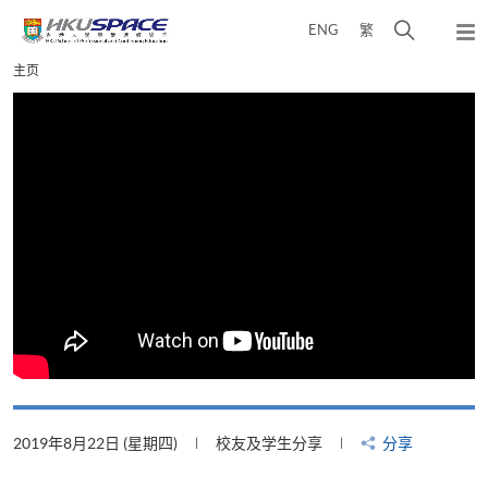
Skip
打
ENG
繁
to
弹
main
开
出
Main
主页
content
搜
主
content
菜
寻
start
单
介
面
2019年8月22日 (星期四)
校友及学生分享
分享
2