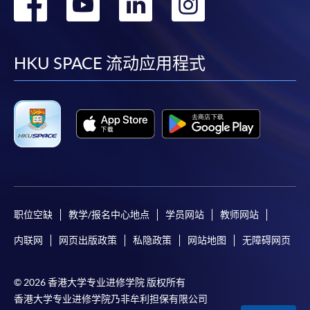
转
转
转
转
到
到
到
到
facebook
youtube
linkedin
instag
HKU SPACE 流动应用程式
职位空缺
教学/报名中心地点
学员网站
教师网站
内联网
网页出版政策
私隐政策
网站地图
无障碍网页
© 2026 香港大学专业进修学院 版权所有
香港大学专业进修学院乃非牟利担保有限公司