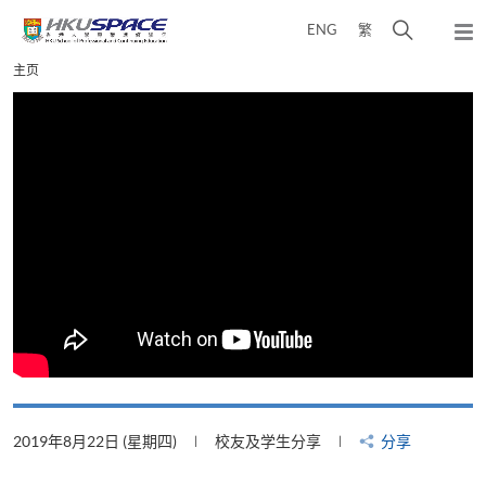
Skip
打
ENG
繁
to
弹
main
开
出
Main
主页
content
搜
主
content
菜
寻
start
单
介
面
2019年8月22日 (星期四)
校友及学生分享
分享
2