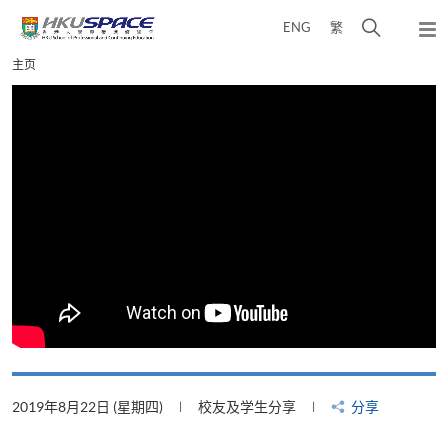
Skip
打
ENG
繁
to
弹
main
开
出
Main
主页
content
搜
主
content
菜
寻
start
单
介
面
2019年8月22日 (星期四)
校友及学生分享
分享
2