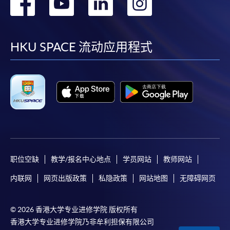
转
转
转
转
到
到
到
到
facebook
youtube
linkedin
instag
HKU SPACE 流动应用程式
职位空缺
教学/报名中心地点
学员网站
教师网站
内联网
网页出版政策
私隐政策
网站地图
无障碍网页
© 2026 香港大学专业进修学院 版权所有
香港大学专业进修学院乃非牟利担保有限公司