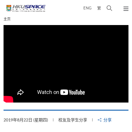
Skip
打
ENG
繁
to
弹
main
开
出
Main
主页
content
搜
主
content
菜
寻
start
单
介
面
2019年8月22日 (星期四)
校友及学生分享
分享
2