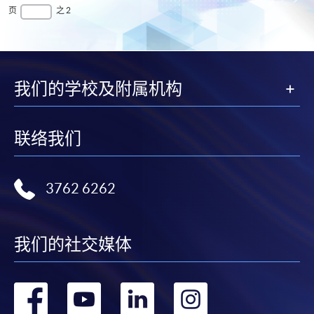
一
第
页
最
页
之 2
页
一
后
页
一
页
我们的学校及附属机构
联络我们
3762 6262
我们的社交媒体
转
转
转
转