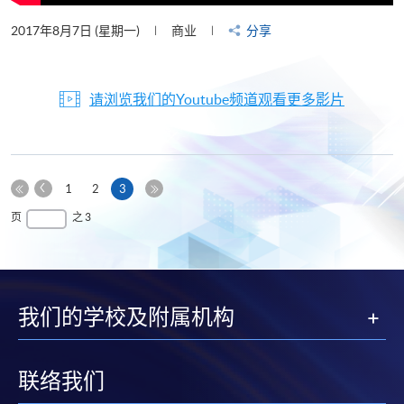
2017年8月7日 (星期一)
商业
分享
请浏览我们的Youtube频道观看更多影片
上
本
1
2
3
一
第
页
最
页
之 3
页
一
后
页
一
页
我们的学校及附属机构
联络我们