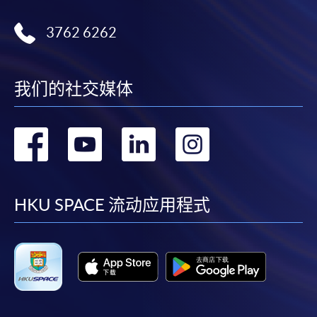
3762 6262
我们的社交媒体
转
转
转
转
到
到
到
到
facebook
youtube
linkedin
instag
HKU SPACE 流动应用程式