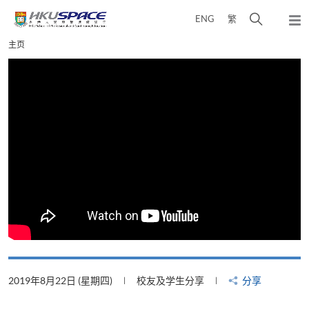
Skip
打
ENG
繁
to
弹
main
开
出
Main
主页
content
搜
主
content
菜
寻
start
单
介
面
2019年8月22日 (星期四)
校友及学生分享
分享
2