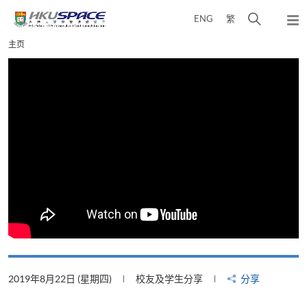
Skip
打
ENG
繁
to
弹
main
开
出
Main
主页
content
搜
主
content
菜
寻
start
单
介
面
2019年8月22日 (星期四)
校友及学生分享
分享
2