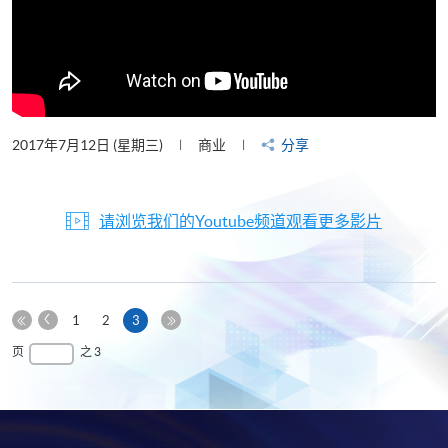
2017年7月12日 (星期三)
商业
分享
请浏览我们的Youtube频道观看更多影片
上
本
1
2
3
一
第
页
最
页
之 3
页
一
后
页
一
页