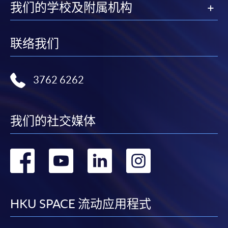
我们的学校及附属机构
联络我们
3762 6262
我们的社交媒体
转
转
转
转
到
到
到
到
facebook
youtube
linkedin
instag
HKU SPACE 流动应用程式