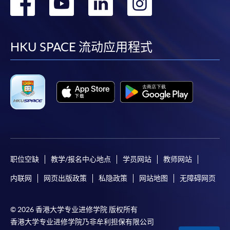
转
转
转
转
到
到
到
到
facebook
youtube
linkedin
instag
HKU SPACE 流动应用程式
职位空缺
教学/报名中心地点
学员网站
教师网站
内联网
网页出版政策
私隐政策
网站地图
无障碍网页
© 2026 香港大学专业进修学院 版权所有
香港大学专业进修学院乃非牟利担保有限公司