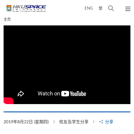
Skip
打
ENG
繁
to
弹
main
开
出
Main
主页
content
搜
主
content
菜
寻
start
单
介
面
2019年8月22日 (星期四)
校友及学生分享
分享
2