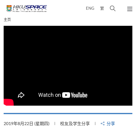
Skip
打
ENG
繁
to
弹
main
开
出
Main
主页
content
搜
主
content
菜
寻
start
单
介
面
2019年8月22日 (星期四)
校友及学生分享
分享
2