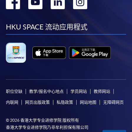
转
转
转
转
到
到
到
到
facebook
youtube
linkedin
instag
HKU SPACE 流动应用程式
职位空缺
教学/报名中心地点
学员网站
教师网站
内联网
网页出版政策
私隐政策
网站地图
无障碍网页
© 2026 香港大学专业进修学院 版权所有
香港大学专业进修学院乃非牟利担保有限公司