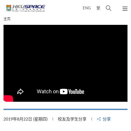
Skip
打
ENG
繁
to
弹
main
开
出
Main
主页
content
搜
主
content
菜
寻
start
单
介
面
2019年8月22日 (星期四)
校友及学生分享
分享
2