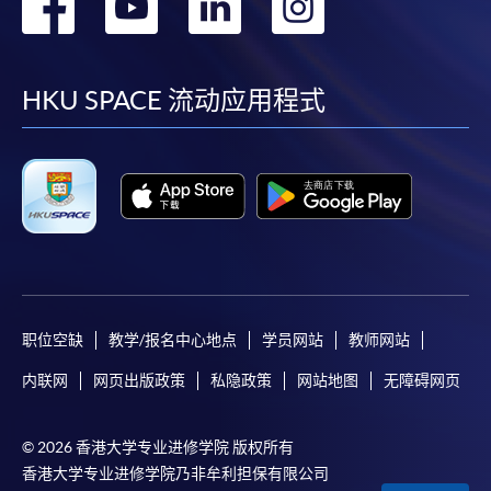
转
转
转
转
到
到
到
到
facebook
youtube
linkedin
instag
HKU SPACE 流动应用程式
职位空缺
教学/报名中心地点
学员网站
教师网站
内联网
网页出版政策
私隐政策
网站地图
无障碍网页
© 2026 香港大学专业进修学院 版权所有
香港大学专业进修学院乃非牟利担保有限公司