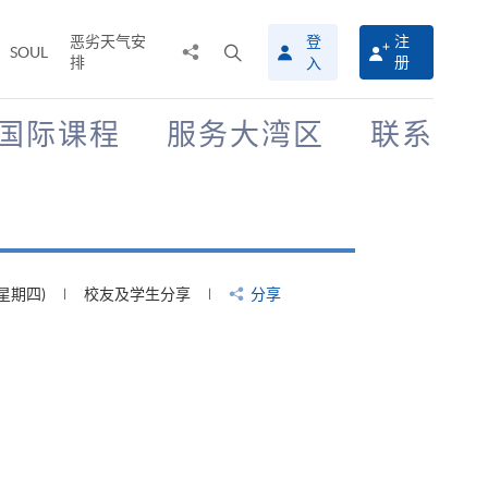
恶劣天气安
登
注
分
打
SOUL
排
册
入
享
开
至
搜
寻
国际课程
服务大湾区
联系
介
面
(星期四)
校友及学生分享
分享