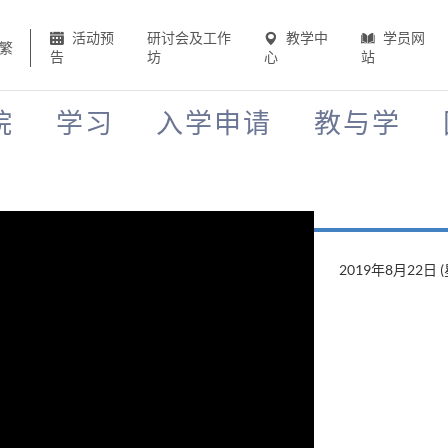
活动预
研讨会及工作
教学中
学员网
繁
告
坊
心
站
院
学习
入学申请
教与学
2019年8月22日 