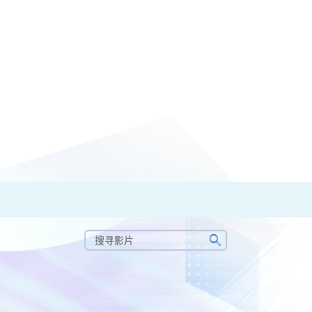
搜
寻
搜
影
寻
片