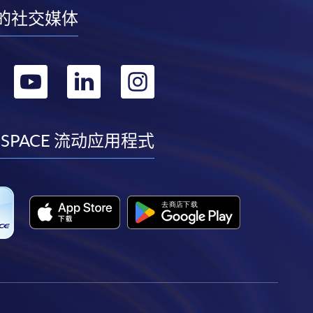
的社交媒体
转
转
转
转
到
到
到
到
facebook
youtube
linkedin
instagram
 SPACE 流动应用程式