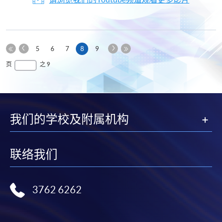
上
下
本
5
6
7
8
9
一
一
第
页
最
页
之 9
页
页
一
后
页
一
页
我们的学校及附属机构
联络我们
3762 6262