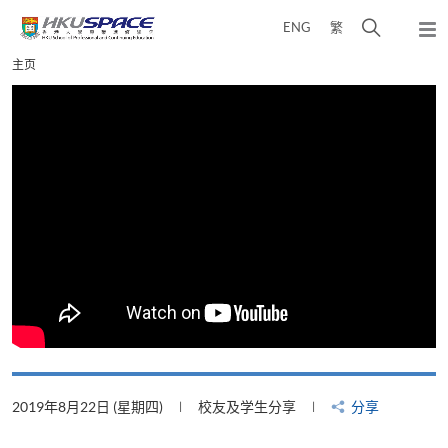
Skip
打
ENG
繁
to
弹
main
开
出
Main
主页
content
搜
主
content
菜
寻
start
单
介
面
2019年8月22日 (星期四)
校友及学生分享
分享
2