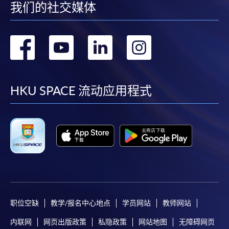
我们的社交媒体
转
转
转
转
到
到
到
到
facebook
youtube
linkedin
instag
HKU SPACE 流动应用程式
职位空缺
教学/报名中心地点
学员网站
教师网站
内联网
网页出版政策
私隐政策
网站地图
无障碍网页