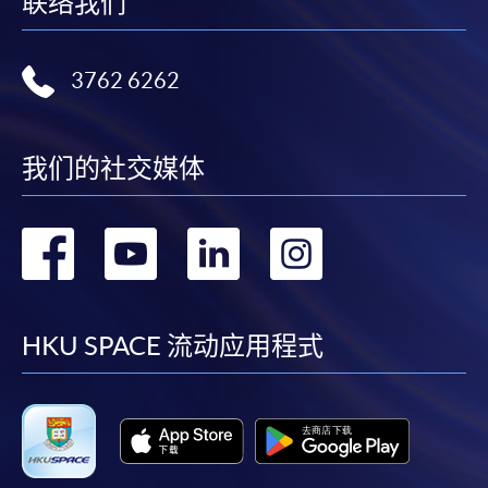
联络我们
3762 6262
我们的社交媒体
转
转
转
转
到
到
到
到
facebook
youtube
linkedin
instag
HKU SPACE 流动应用程式