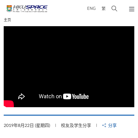
Skip
打
ENG
繁
to
弹
main
开
出
Main
主页
content
搜
主
content
菜
寻
start
单
介
面
2019年8月22日 (星期四)
校友及学生分享
分享
2