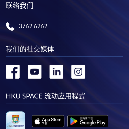
联络我们
3762 6262
我们的社交媒体
转
转
转
转
到
到
到
到
facebook
youtube
linkedin
instag
HKU SPACE 流动应用程式