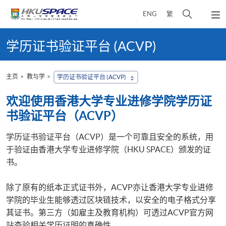
Skip
打
ENG
繁
to
弹
main
开
出
Main
content
搜
主
content
学历证书验证平台 (ACVP)
菜
寻
start
单
介
面
主页
教与学
学历证书验证平台 (ACVP)
欢迎使用香港大学专业进修学院学历证
书验证平台（ACVP）
学历证书验证平台（ACVP）是一个可靠且安全的系统，用
于验证由香港大学专业进修学院（HKU SPACE）颁发的证
书。
除了原有的纸本正式证书外，ACVP亦让香港大学专业进修
学院的毕业生能够透过区块链技术，以安全的电子格式分享
其证书。第三方（如雇主及教育机构）可透过ACVP官方网
站查验相关学历证明的真确性。