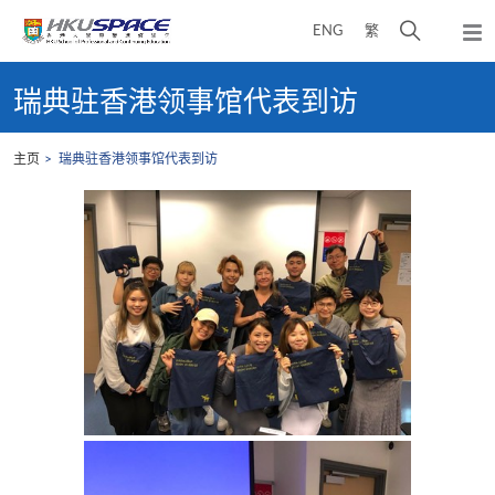
Skip
打
ENG
繁
to
弹
main
开
出
Main
content
搜
主
content
瑞典驻香港领事馆代表到访
菜
寻
start
单
介
主页
瑞典驻香港领事馆代表到访
面