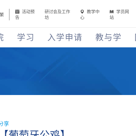
活动预
研讨会及工作
教学中
学员网
繁
告
坊
心
站
院
学习
入学申请
教与学
】
分享
【葡萄牙公鸡】