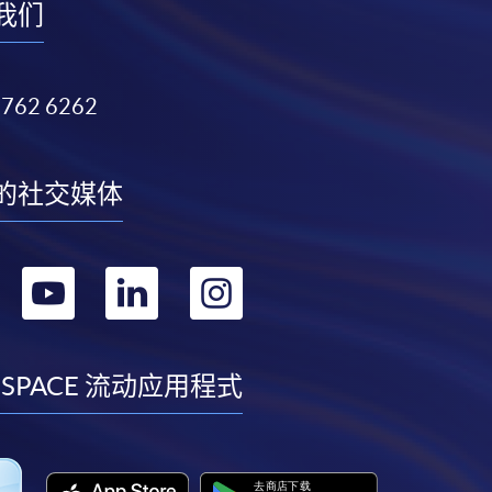
我们
3762 6262
的社交媒体
转
转
转
转
到
到
到
到
facebook
youtube
linkedin
instagram
 SPACE 流动应用程式