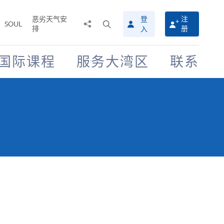
恶劣天气安
登
注
分
打
SOUL
排
册
入
享
开
至
搜
寻
国际课程
服务大湾区
联系
介
面