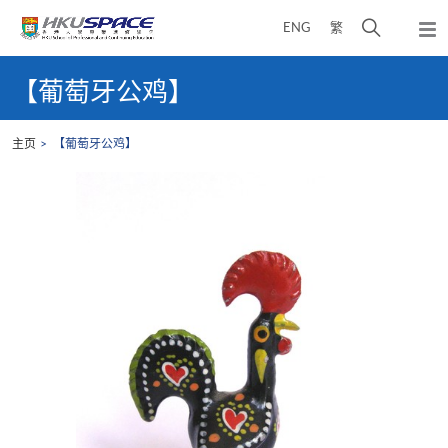
Skip
打
ENG
繁
to
弹
main
开
出
Main
content
搜
主
content
【葡萄牙公鸡】
菜
寻
start
单
介
主页
【葡萄牙公鸡】
面