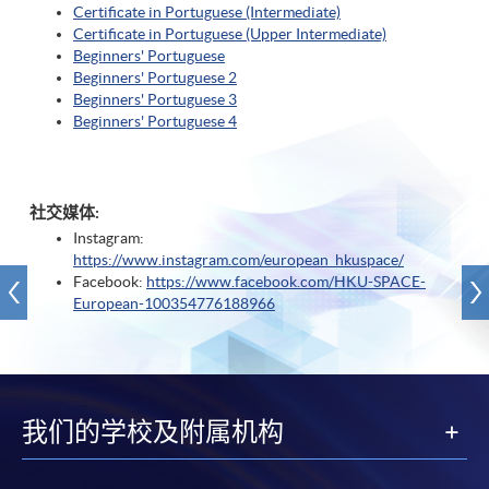
Certificate in Portuguese (Intermediate)
Certificate in Portuguese (Upper Intermediate)
Beginners' Portuguese
Beginners' Portuguese 2
Beginners' Portuguese 3
Beginners' Portuguese 4
社交媒体:
Instagram:
https://www.instagram.com/european_hkuspace/
Facebook:
https://www.facebook.com/HKU-SPACE-
European-100354776188966
我们的学校及附属机构