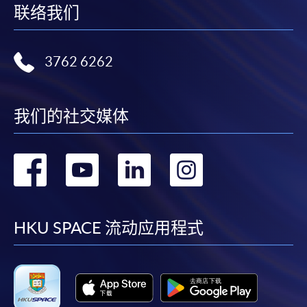
联络我们
3762 6262
我们的社交媒体
转
转
转
转
到
到
到
到
facebook
youtube
linkedin
instag
HKU SPACE 流动应用程式