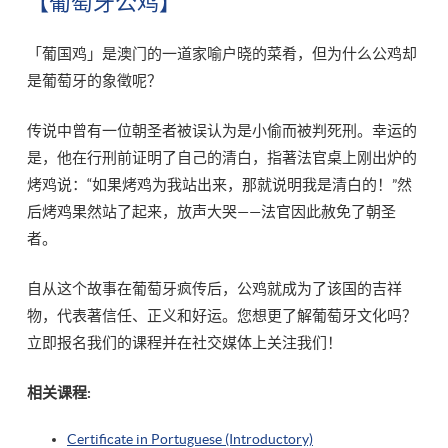
【葡萄牙公鸡】
「葡国鸡」是澳门的一道家喻户晓的菜肴，但为什么公鸡却
是葡萄牙的象徵呢？
传说中曾有一位朝圣者被误认为是小偷而被判死刑。幸运的
是，他在行刑前证明了自己的清白，指著法官桌上刚出炉的
烤鸡说：“如果烤鸡为我站出来，那就说明我是清白的！”然
后烤鸡果然站了起来，放声大哭——法官因此赦免了朝圣
者。
自从这个故事在葡萄牙疯传后，公鸡就成为了该国的吉祥
物，代表著信任、正义和好运。您想更了解葡萄牙文化吗？
立即报名我们的课程并在社交媒体上关注我们！
相关课程:
Certificate in Portuguese (Introductory)