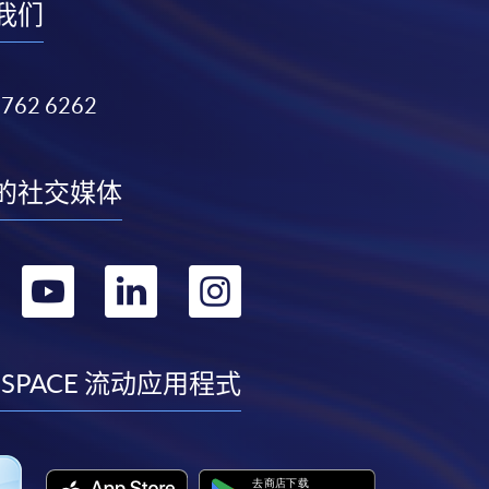
我们
3762 6262
的社交媒体
转
转
转
转
到
到
到
到
facebook
youtube
linkedin
instagram
 SPACE 流动应用程式