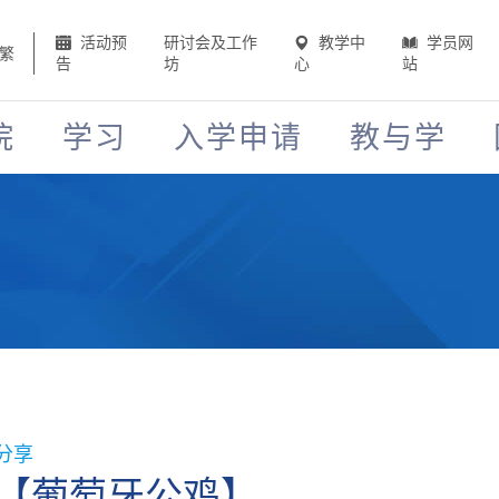
活动预
研讨会及工作
教学中
学员网
繁
告
坊
心
站
院
学习
入学申请
教与学
】
分享
【葡萄牙公鸡】