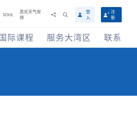
恶劣天气安
登
注
分
打
SOUL
排
册
入
享
开
至
搜
寻
国际课程
服务大湾区
联系
介
面