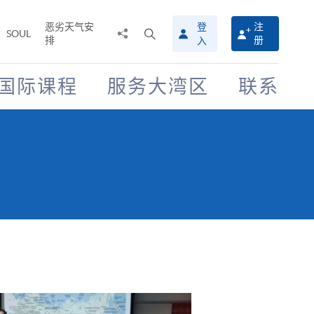
恶劣天气安
登
注
分
打
SOUL
排
册
入
享
开
至
搜
寻
国际课程
服务大湾区
联系
介
面