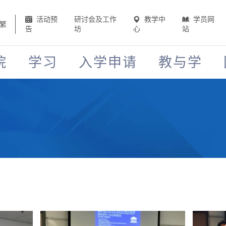
活动预
研讨会及工作
教学中
学员网
繁
告
坊
心
站
院
学习
入学申请
教与学