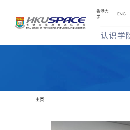
Skip
to
香港大
ENG
main
学
content
认识学
Main
content
start
主页