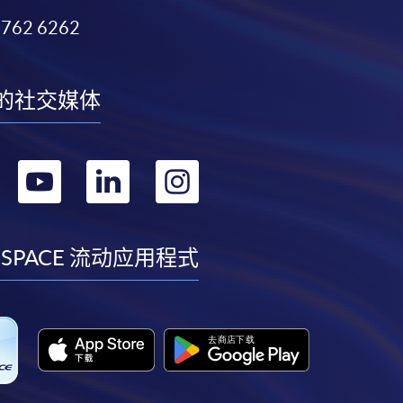
3762 6262
的社交媒体
转
转
转
转
到
到
到
到
facebook
youtube
linkedin
instagram
 SPACE 流动应用程式