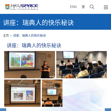
Skip
打
ENG
繁
to
弹
main
开
出
Main
content
搜
主
content
讲座：瑞典人的快乐秘诀
菜
寻
start
单
介
主页
讲座：瑞典人的快乐秘诀
面
讲座：瑞典人的快乐秘诀