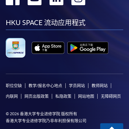
到
到
到
到
facebook
youtube
linkedin
instag
HKU SPACE 流动应用程式
职位空缺
教学/报名中心地点
学员网站
教师网站
内联网
网页出版政策
私隐政策
网站地图
无障碍网页
© 2026 香港大学专业进修学院 版权所有
香港大学专业进修学院乃非牟利担保有限公司