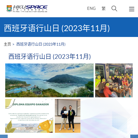
Skip
打
ENG
繁
to
弹
main
开
出
Main
content
搜
主
content
西班牙语行山日 (2023年11月)
菜
寻
start
单
介
主页
西班牙语行山日 (2023年11月)
面
西班牙语行山日 (2023年11月)