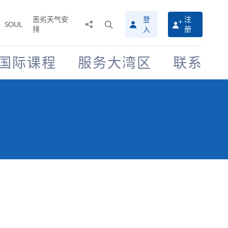
恶劣天气安
登
注
分
打
SOUL
排
册
入
享
开
至
搜
寻
国际课程
服务大湾区
联系
介
面