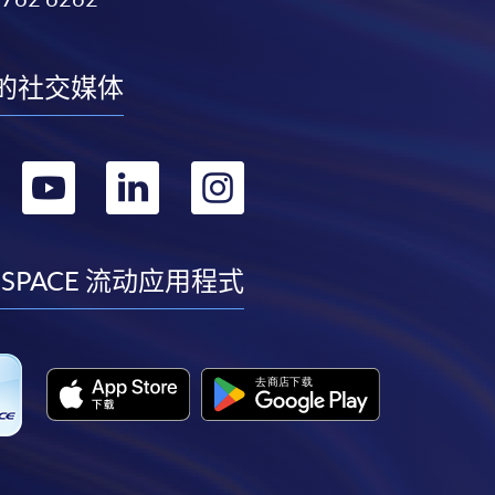
的社交媒体
转
转
转
转
到
到
到
到
facebook
youtube
linkedin
instagram
 SPACE 流动应用程式