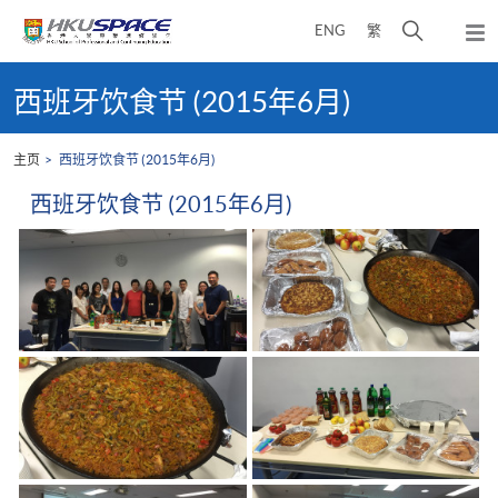
Skip
打
ENG
繁
to
弹
main
开
出
Main
content
搜
主
content
西班牙饮食节 (2015年6月)
菜
寻
start
单
介
主页
西班牙饮食节 (2015年6月)
面
西班牙饮食节 (2015年6月)