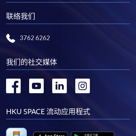
联络我们
3762 6262
我们的社交媒体
转
转
转
转
到
到
到
到
facebook
youtube
linkedin
instag
HKU SPACE 流动应用程式