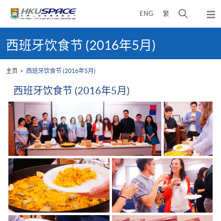
Skip
打
ENG
繁
to
弹
main
开
出
Main
content
搜
主
content
西班牙饮食节 (2016年5月)
菜
寻
start
单
介
主页
西班牙饮食节 (2016年5月)
面
西班牙饮食节 (2016年5月)