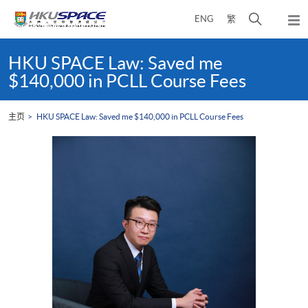
Skip
打
ENG
繁
to
弹
main
开
出
Main
content
搜
主
content
HKU SPACE Law: Saved me
菜
寻
start
$140,000 in PCLL Course Fees
单
介
面
主页
HKU SPACE Law: Saved me $140,000 in PCLL Course Fees