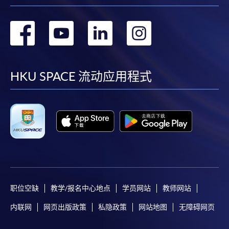
转
转
转
转
到
到
到
到
facebook
youtube
linkedin
instag
HKU SPACE 流动应用程式
职位空缺
教学/报名中心地点
学员网站
教师网站
内联网
网页出版政策
私隐政策
网站地图
无障碍网页