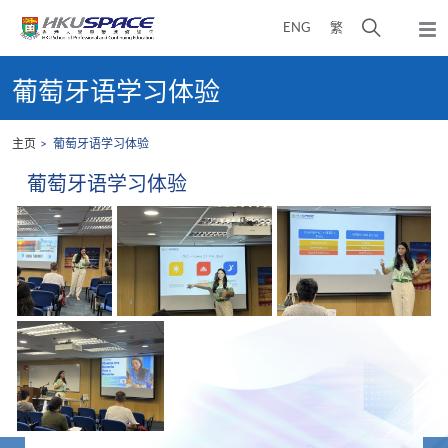
Skip
打
ENG
繁
to
弹
main
开
出
Main
content
搜
主
content
葡萄牙语学习体验
菜
寻
start
单
介
主页
葡萄牙语学习体验
面
葡萄牙语学习体验