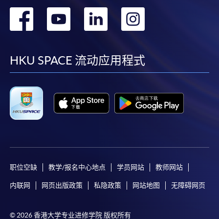
转
转
转
转
到
到
到
到
facebook
youtube
linkedin
instag
HKU SPACE 流动应用程式
职位空缺
教学/报名中心地点
学员网站
教师网站
内联网
网页出版政策
私隐政策
网站地图
无障碍网页
© 2026 香港大学专业进修学院 版权所有