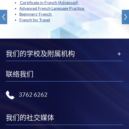
Certificate in French (Advanced)
Advanced French Language Practice
Beginners' French
French for Travel
我们的学校及附属机构
联络我们
3762 6262
我们的社交媒体