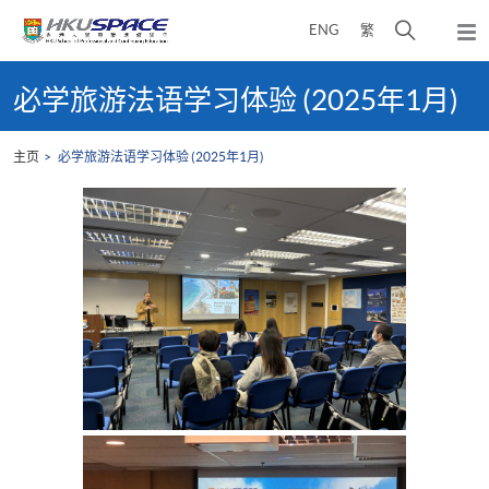
Skip
打
ENG
繁
to
弹
main
开
出
Main
content
搜
主
content
必学旅游法语学习体验 (2025年1月)
菜
寻
start
单
介
主页
必学旅游法语学习体验 (2025年1月)
面