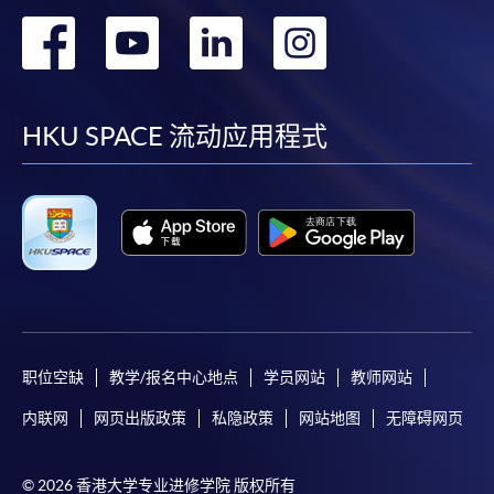
转
转
转
转
到
到
到
到
facebook
youtube
linkedin
instag
HKU SPACE 流动应用程式
职位空缺
教学/报名中心地点
学员网站
教师网站
内联网
网页出版政策
私隐政策
网站地图
无障碍网页
© 2026 香港大学专业进修学院 版权所有