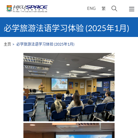
Skip
打
ENG
繁
to
弹
main
开
出
Main
content
搜
主
content
必学旅游法语学习体验 (2025年1月)
菜
寻
start
单
介
主页
必学旅游法语学习体验 (2025年1月)
面