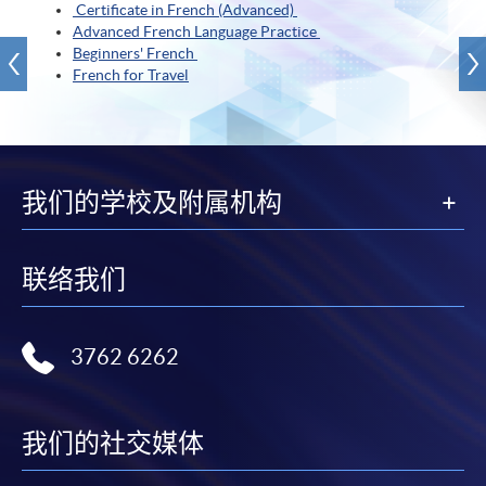
Certificate in French (Advanced)
Advanced French Language Practice
Beginners' French
French for Travel
我们的学校及附属机构
联络我们
3762 6262
我们的社交媒体