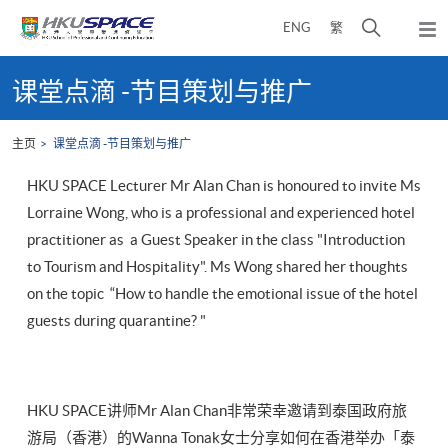
Skip
打
ENG
繁
to
弹
main
开
出
Main
content
搜
主
content
课堂点滴 -节目策划与推广
菜
寻
start
单
介
主页
课堂点滴 -节目策划与推广
面
HKU SPACE Lecturer Mr Alan Chan is honoured to invite Ms
Lorraine Wong, who is a professional and experienced hotel
practitioner as a Guest Speaker in the class "Introduction
to Tourism and Hospitality". Ms Wong shared her thoughts
on the topic “How to handle the emotional issue of the hotel
guests during quarantine? "
HKU SPACE讲师Mr Alan Chan非常荣幸邀请到泰国政府旅
游局（香港）的Wanna Tonak女士分享如何在香港举办「泰