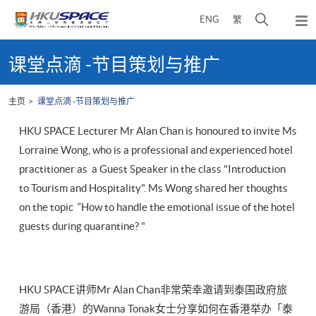
Skip
打
ENG
繁
to
弹
main
开
出
Main
content
搜
主
content
课堂点滴 -节目策划与推广
菜
寻
start
单
介
主页
课堂点滴 -节目策划与推广
面
HKU SPACE Lecturer Mr Alan Chan is honoured to invite Ms
Lorraine Wong, who is a professional and experienced hotel
practitioner as a Guest Speaker in the class "Introduction
to Tourism and Hospitality". Ms Wong shared her thoughts
on the topic “How to handle the emotional issue of the hotel
guests during quarantine? "
HKU SPACE讲师Mr Alan Chan非常荣幸邀请到泰国政府旅
游局（香港）的Wanna Tonak女士分享如何在香港举办「泰