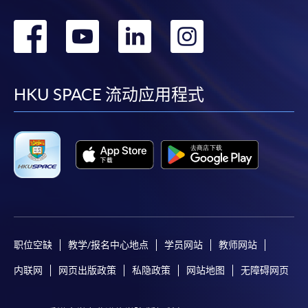
转
转
转
转
到
到
到
到
facebook
youtube
linkedin
instag
HKU SPACE 流动应用程式
职位空缺
教学/报名中心地点
学员网站
教师网站
内联网
网页出版政策
私隐政策
网站地图
无障碍网页