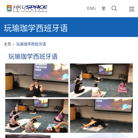
Skip
打
ENG
繁
to
弹
main
开
出
Main
content
搜
主
content
玩瑜珈学西班牙语
菜
寻
start
单
介
主页
玩瑜珈学西班牙语
面
玩瑜珈学西班牙语